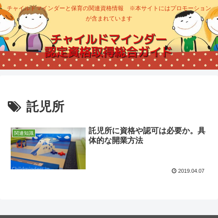
チャイルドマインダーと保育の関連資格情報 ※本サイトにはプロモーション
が含まれています
託児所
託児所に資格や認可は必要か。具
関連知識
体的な開業方法
2019.04.07