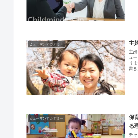
主
ヒューマンアカデミー
主婦
ュー
りま
書き
保
ヒューマンアカデミー
る
チャ