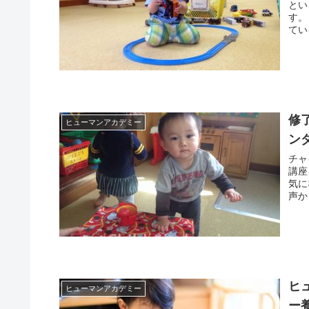
とい
す。
てい
修
ヒューマンアカデミー
ン
チャ
講座
気に
声か
ヒ
ヒューマンアカデミー
ー